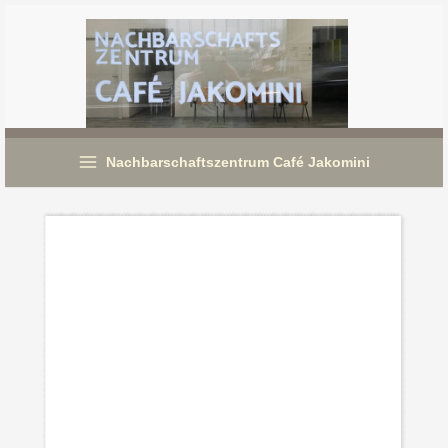
Zum
Inhalt
springen
Nachbarschaftszentrum Café Jakomini