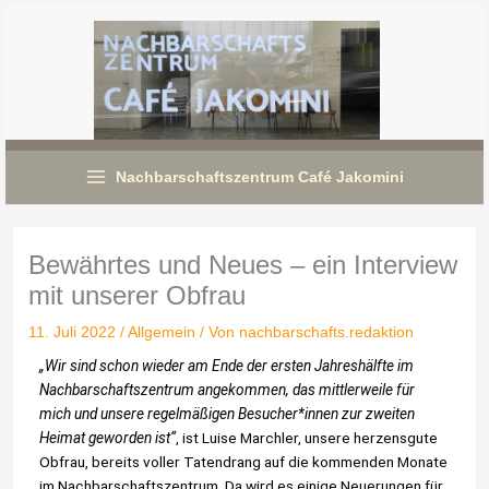
Zum
Inhalt
springen
Nachbarschaftszentrum Café Jakomini
Bewährtes und Neues – ein Interview
mit unserer Obfrau
11. Juli 2022
/
Allgemein
/ Von
nachbarschafts.redaktion
„Wir sind schon wieder am Ende der ersten Jahreshälfte im
Nachbarschaftszentrum angekommen, das mittlerweile für
mich und unsere regelmäßigen Besucher*innen zur zweiten
Heimat geworden ist“
, ist Luise Marchler, unsere herzensgute
Obfrau, bereits voller Tatendrang auf die kommenden Monate
im Nachbarschaftszentrum. Da wird es einige Neuerungen für