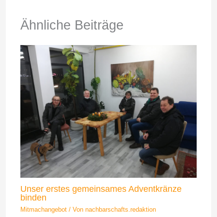
Ähnliche Beiträge
Unser erstes gemeinsames Adventkränze
binden
Mitmachangebot
/ Von
nachbarschafts.redaktion