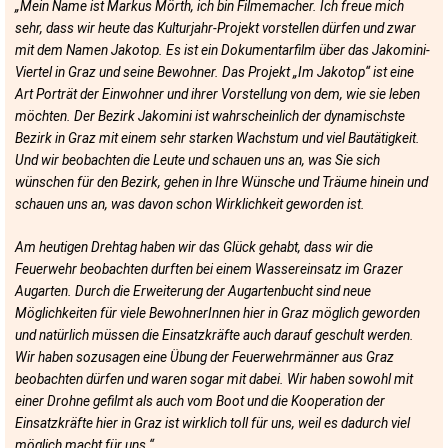
„Mein Name ist Markus Mörth, ich bin Filmemacher. Ich freue mich
sehr, dass wir heute das Kulturjahr-Projekt vorstellen dürfen und zwar
mit dem Namen Jakotop. Es ist ein Dokumentarfilm über das Jakomini-
Viertel in Graz und seine Bewohner. Das Projekt „Im Jakotop“ ist eine
Art Porträt der Einwohner und ihrer Vorstellung von dem, wie sie leben
möchten. Der Bezirk Jakomini ist wahrscheinlich der dynamischste
Bezirk in Graz mit einem sehr starken Wachstum und viel Bautätigkeit.
Und wir beobachten die Leute und schauen uns an, was Sie sich
wünschen für den Bezirk, gehen in Ihre Wünsche und Träume hinein und
schauen uns an, was davon schon Wirklichkeit geworden ist.
Am heutigen Drehtag haben wir das Glück gehabt, dass wir die
Feuerwehr beobachten durften bei einem Wassereinsatz im Grazer
Augarten. Durch die Erweiterung der Augartenbucht sind neue
Möglichkeiten für viele BewohnerInnen hier in Graz möglich geworden
und natürlich müssen die Einsatzkräfte auch darauf geschult werden.
Wir haben sozusagen eine Übung der Feuerwehrmänner aus Graz
beobachten dürfen und waren sogar mit dabei. Wir haben sowohl mit
einer Drohne gefilmt als auch vom Boot und die Kooperation der
Einsatzkräfte hier in Graz ist wirklich toll für uns, weil es dadurch viel
möglich macht für uns.“