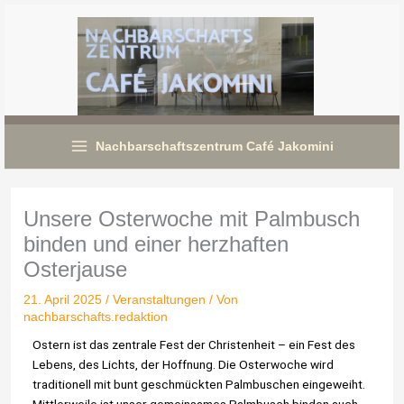
Zum
Inhalt
springen
Nachbarschaftszentrum Café Jakomini
Unsere Osterwoche mit Palmbusch
binden und einer herzhaften
Osterjause
21. April 2025
/
Veranstaltungen
/ Von
nachbarschafts.redaktion
Ostern ist das zentrale Fest der Christenheit – ein Fest des
Lebens, des Lichts, der Hoffnung. Die Osterwoche wird
traditionell mit bunt geschmückten Palmbuschen eingeweiht.
Mittlerweile ist unser gemeinsames Palmbusch binden auch